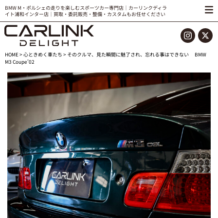
BMW M・ポルシェの走りを楽しむスポーツカー専門店｜カーリンクディラ
イト浦和インター店｜買取・委託販売・整備・カスタムもお任せください
HOME
>
心ときめく車たち
> そのクルマ、見た瞬間に魅了され、忘れる事はできない BMW
M3 Coupe’02