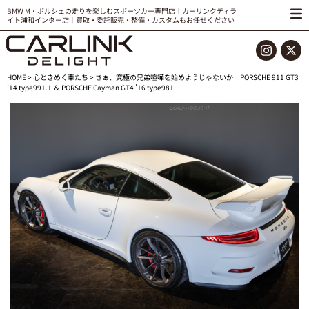
BMW M・ポルシェの走りを楽しむスポーツカー専門店｜カーリンクディラ
イト浦和インター店｜買取・委託販売・整備・カスタムもお任せください
HOME
>
心ときめく車たち
> さぁ、究極の兄弟喧嘩を始めようじゃないか PORSCHE 911 GT3
’14 type991.1 ＆ PORSCHE Cayman GT4 ’16 type981