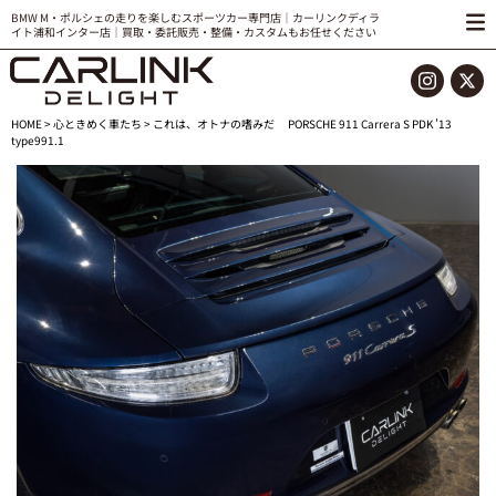
BMW M・ポルシェの走りを楽しむスポーツカー専門店｜カーリンクディラ
イト浦和インター店｜買取・委託販売・整備・カスタムもお任せください
HOME
>
心ときめく車たち
> これは、オトナの嗜みだ PORSCHE 911 Carrera S PDK ’13
type991.1