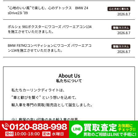
”心地のいい風”で楽しむ、心のデトックス BMW Z4
心ときめく車たち
sDrive23i ’09
2026.8.7
ポルシェ 981ボクスターにワコーズ パワーエアコン134
整備/カスタム
を施工させていただきました。
2026.8.7
BMW F87M2コンペティションにワコーズ パワーエアコ
整備/カスタム
ン134を施工させていただきました。
2026.8.7
About Us
私たちについて
私たちカーリンクディライトは、
”車と歓びを繋ぐ” という想いを込めて、
輸入車を専門の買取/販売店として誕生しました。
少し敷居の高い印象のある輸入車の世界。
ですが、輸入車を愛車に選ぶということによって叶えられる歓びがあ
ります。