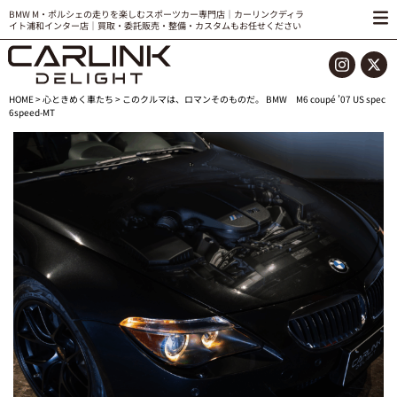
BMW M・ポルシェの走りを楽しむスポーツカー専門店｜カーリンクディラ
イト浦和インター店｜買取・委託販売・整備・カスタムもお任せください
HOME
>
心ときめく車たち
> このクルマは、ロマンそのものだ。 BMW M6 coupé ’07 US spec
6speed-MT