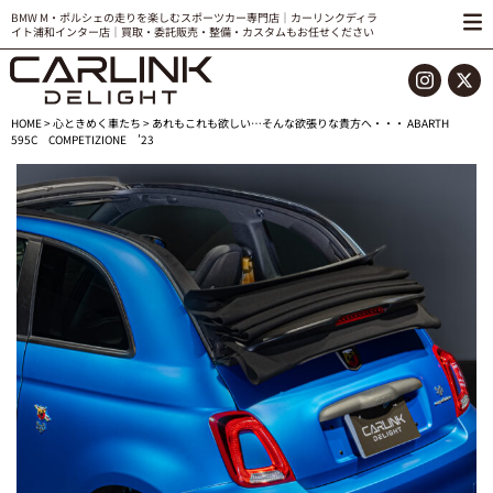
BMW M・ポルシェの走りを楽しむスポーツカー専門店｜カーリンクディラ
イト浦和インター店｜買取・委託販売・整備・カスタムもお任せください
HOME
>
心ときめく車たち
> あれもこれも欲しい…そんな欲張りな貴方へ・・・ ABARTH
595C COMPETIZIONE ’23