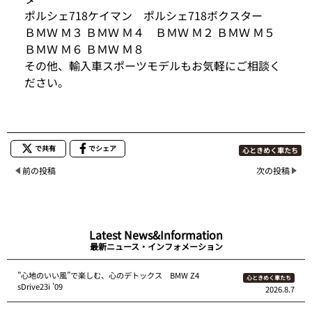
ポルシェ718ケイマン ポルシェ718ボクスター
ＢＭＷ Ｍ３ ＢＭＷ Ｍ４ ＢＭＷ Ｍ２ ＢＭＷ Ｍ５
ＢＭＷ Ｍ６ ＢＭＷ Ｍ８
その他、輸入車スポーツモデルもお気軽にご相談く
ださい。
で共有
でシェア
心ときめく車たち
前の投稿
次の投稿
Latest News&Information
最新ニュース・インフォメーション
”心地のいい風”で楽しむ、心のデトックス BMW Z4
心ときめく車たち
sDrive23i ’09
2026.8.7