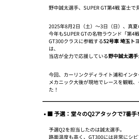
野中誠太選手、SUPER GT第4戦 富
2025年8月2日（土）〜3日（日）、真
今年もSUPER GTの名物ラウンド「第4
GT300クラスに参戦する
52号車 埼玉トヨペッ
は、
当店が全力で応援している
野中誠太選手
今回、カーリンクディライト浦和インタ
メカニック大後が現地でレースを観戦、
た！
■ 予選：堂々のQ2アタックで7番手
予選Q2を担当したのは誠太選手。
路面温度も高く、GT300には非常にシ