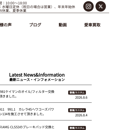
：10:00～18:00
：水曜日定休（祝日の場合は営業）、年末年始休
Ｗ休業、夏季休業
様の声
ブログ
動画
愛車買取
Latest News&Information
最新ニュース・インフォメーション
 981ケイマンのオイル/フィルター交換
整備/カスタム
頂きました。
2026.8.6
11 991.1 カレラ4Sへワコーズパワ
整備/カスタム
ン134を施工させて頂きました。
2026.8.4
AMG CLS53のブレーキパッド交換と
整備/カスタム