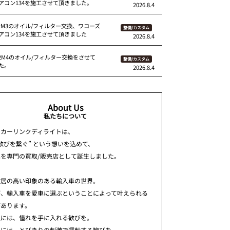
アコン134を施工させて頂きました。
2026.8.4
92M3のオイル/フィルター交換、ワコーズ
整備/カスタム
アコン134を施工させて頂きました
2026.8.4
82M4のオイル/フィルター交換をさせて
整備/カスタム
た。
2026.8.4
About Us
私たちについて
ちカーリンクディライトは、
歓びを繋ぐ” という想いを込めて、
車を専門の買取/販売店として誕生しました。
敷居の高い印象のある輸入車の世界。
が、輸入車を愛車に選ぶということによって叶えられる
があります。
人には、憧れを手に入れる歓びを。
人には、とびきりの刺激で運転する歓びを。