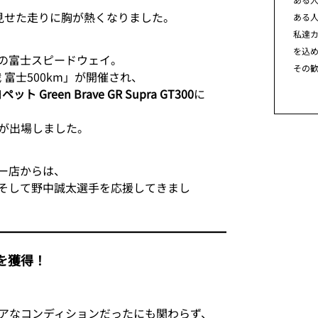
士で見せた走りに胸が熱くなりました。
ある
私達カ
を込
夏の富士スピードウェイ。
その
戦 富士500km」が開催され、
ト Green Brave GR Supra GT300
に
が出場しました。
ー店からは、
そして野中誠太選手を応援してきまし
を獲得！
ビアなコンディションだったにも関わらず、