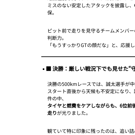
ミスのない安定したアタックを披露し、
保。
ピット前で走りを見守るチームメンバー
判断力。
「もうすっかりGTの顔だな」と、応援
■ 決勝：厳しい戦況下でも見せた“
決勝の500kmレースでは、誠太選手が
スタート直後から天候も不安定になり、
件の中、
タイヤと燃費をケアしながらも、6位前
走り
が光りました。
観ていて特に印象に残ったのは、追い詰