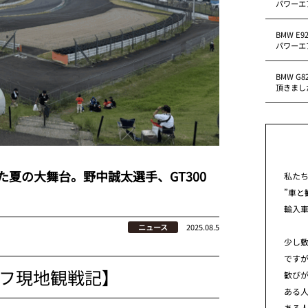
パワーエ
BMW E
パワーエ
BMW G
頂きまし
した夏の大舞台。野中誠太選手、GT300
私た
”車と
輸入
ニュース
2025.08.5
少し
です
フ現地観戦記】
歓び
ある
ある