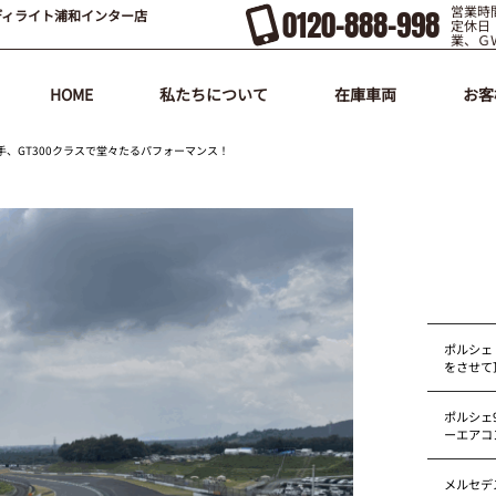
営業時間
0120-888-998
ディライト浦和インター店
定休日
業、Ｇ
HOME
私たちについて
在庫車両
お客
選手、GT300クラスで堂々たるパフォーマンス！
ポルシェ
をさせて
ポルシェ9
ーエアコ
メルセデス