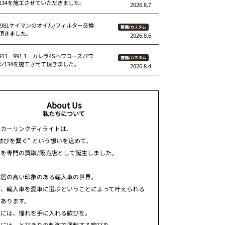
134を施工させていただきました。
2026.8.7
 981ケイマンのオイル/フィルター交換
整備/カスタム
頂きました。
2026.8.6
11 991.1 カレラ4Sへワコーズパワ
整備/カスタム
ン134を施工させて頂きました。
2026.8.4
About Us
私たちについて
ちカーリンクディライトは、
歓びを繋ぐ” という想いを込めて、
車を専門の買取/販売店として誕生しました。
敷居の高い印象のある輸入車の世界。
が、輸入車を愛車に選ぶということによって叶えられる
があります。
人には、憧れを手に入れる歓びを。
人には、とびきりの刺激で運転する歓びを。