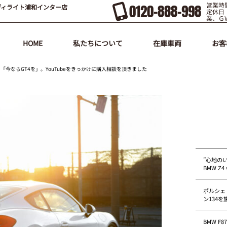
営業時間
0120-888-998
ディライト浦和インター店
定休日
業、Ｇ
HOME
私たちについて
在庫車両
お客
「今ならGT4を」。YouTubeをきっかけに購入相談を頂きました
”心地の
BMW Z4 s
ポルシェ
ン134
BMW F