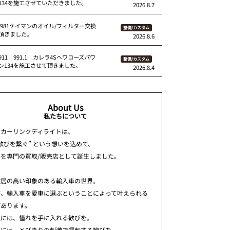
134を施工させていただきました。
2026.8.7
 981ケイマンのオイル/フィルター交換
整備/カスタム
頂きました。
2026.8.6
11 991.1 カレラ4Sへワコーズパワ
整備/カスタム
ン134を施工させて頂きました。
2026.8.4
About Us
私たちについて
ちカーリンクディライトは、
歓びを繋ぐ” という想いを込めて、
車を専門の買取/販売店として誕生しました。
敷居の高い印象のある輸入車の世界。
が、輸入車を愛車に選ぶということによって叶えられる
があります。
人には、憧れを手に入れる歓びを。
人には、とびきりの刺激で運転する歓びを。