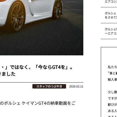
エアコン
ポルシェ
をさせて
ポルシェ9
ーエアコ
・・」ではなく、「今ならGT4を」。
私た
きました
”車と
輸入
スタッフのつぶやき
2026.02.11
少し
です
身のポルシェ ケイマンGT4の納車動画をご
歓び
ある
ある