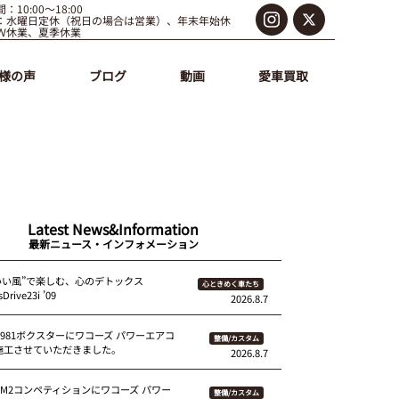
：10:00～18:00
：水曜日定休（祝日の場合は営業）、年末年始休
Ｗ休業、夏季休業
様の声
ブログ
動画
愛車買取
Latest News&Information
最新ニュース・インフォメーション
いい風”で楽しむ、心のデトックス
心ときめく車たち
Drive23i ’09
2026.8.7
 981ボクスターにワコーズ パワーエアコ
整備/カスタム
を施工させていただきました。
2026.8.7
87M2コンペティションにワコーズ パワー
整備/カスタム