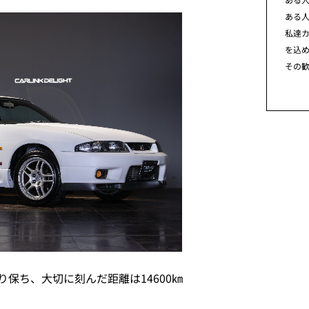
ある
私達カ
を込
その
保ち、大切に刻んだ距離は14600㎞