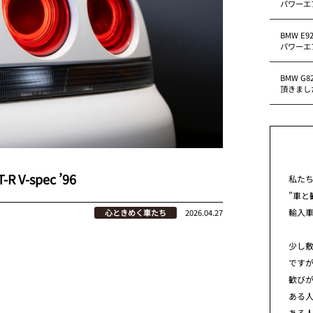
パワーエ
BMW E
パワーエ
BMW G
頂きまし
 V-spec ’96
私た
”車と
輸入
心ときめく車たち
2026.04.27
少し
です
歓び
ある
ある