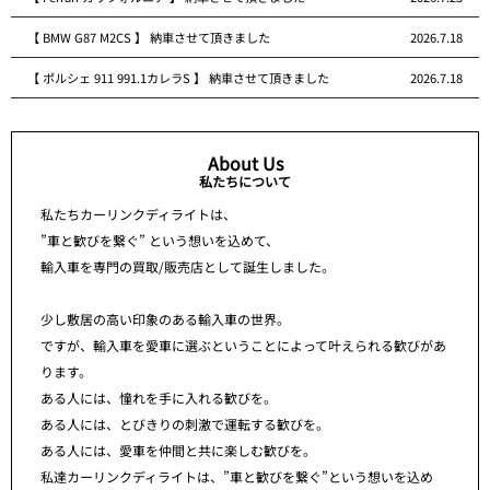
【 BMW G87 M2CS 】 納車させて頂きました
2026.7.18
【 ポルシェ 911 991.1カレラS 】 納車させて頂きました
2026.7.18
About Us
私たちについて
私たちカーリンクディライトは、
”車と歓びを繋ぐ” という想いを込めて、
輸入車を専門の買取/販売店として誕生しました。
少し敷居の高い印象のある輸入車の世界。
ですが、輸入車を愛車に選ぶということによって叶えられる歓びがあ
ります。
ある人には、憧れを手に入れる歓びを。
ある人には、とびきりの刺激で運転する歓びを。
ある人には、愛車を仲間と共に楽しむ歓びを。
私達カーリンクディライトは、”車と歓びを繋ぐ”という想いを込め