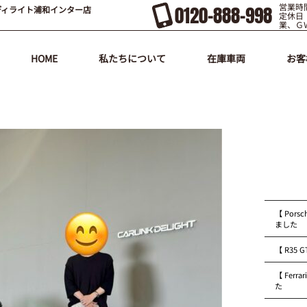
営業時間
0120-888-998
ディライト浦和インター店
定休日
業、Ｇ
HOME
私たちについて
在庫車両
お客
【 Pors
ました
【 R35
【 Fer
た