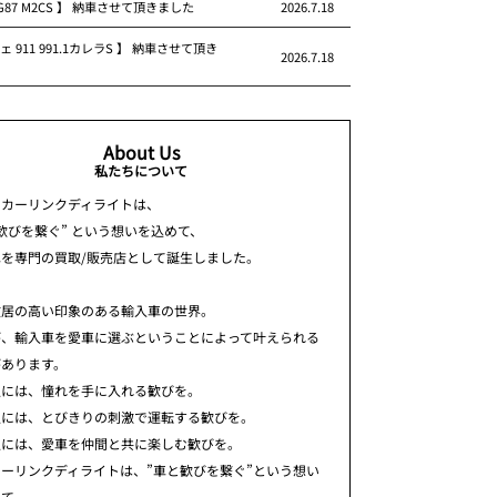
 G87 M2CS 】 納車させて頂きました
2026.7.18
ェ 911 991.1カレラS 】 納車させて頂き
2026.7.18
About Us
私たちについて
ちカーリンクディライトは、
歓びを繋ぐ” という想いを込めて、
車を専門の買取/販売店として誕生しました。
敷居の高い印象のある輸入車の世界。
が、輸入車を愛車に選ぶということによって叶えられる
があります。
人には、憧れを手に入れる歓びを。
人には、とびきりの刺激で運転する歓びを。
人には、愛車を仲間と共に楽しむ歓びを。
ーリンクディライトは、”車と歓びを繋ぐ”という想い
めて、