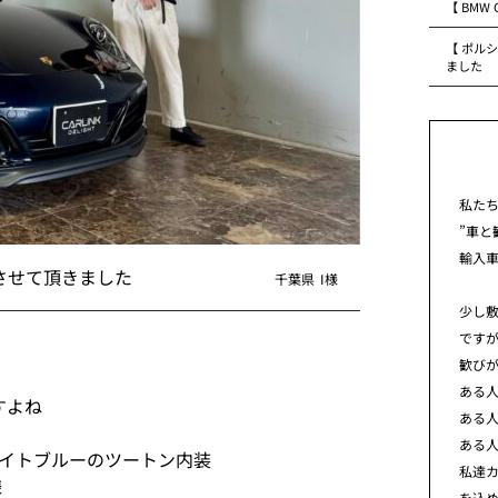
【 BMW
【 ポルシ
ました
私た
”車と
輸入
納車させて頂きました
千葉県
I様
少し
です
歓び
ある
すよね
ある
ある
ァイトブルーのツートン内装
私達カ
様
を込