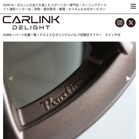
BMW M・ポルシェの走りを楽しむスポーツカー専門店｜カーリンクディラ
イト浦和インター店｜買取・委託販売・整備・カスタムもお任せください
HOME
>
パーツ在庫一覧
> ＰＡＺＺＯオリジナルバルブ切替式マフラー スイッチ付