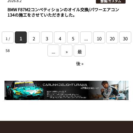
2026.8.2
整備/カスタム
BMW F87M2コンペティションのオイル交換/パワーエアコン
134の施工をさせていただきました。
1
2
3
4
5
...
10
20
30
1 /
58
...
»
最
後 »