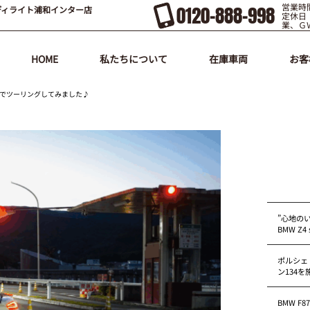
営業時間
0120-888-998
ディライト浦和インター店
定休日
業、Ｇ
HOME
私たちについて
在庫車両
お客
81でツーリングしてみました♪
”心地の
BMW Z4 s
ポルシェ
ン134
BMW F