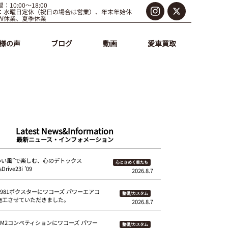
：10:00～18:00
：水曜日定休（祝日の場合は営業）、年末年始休
Ｗ休業、夏季休業
様の声
ブログ
動画
愛車買取
Latest News&Information
最新ニュース・インフォメーション
いい風”で楽しむ、心のデトックス
心ときめく車たち
Drive23i ’09
2026.8.7
 981ボクスターにワコーズ パワーエアコ
整備/カスタム
を施工させていただきました。
2026.8.7
87M2コンペティションにワコーズ パワー
整備/カスタム