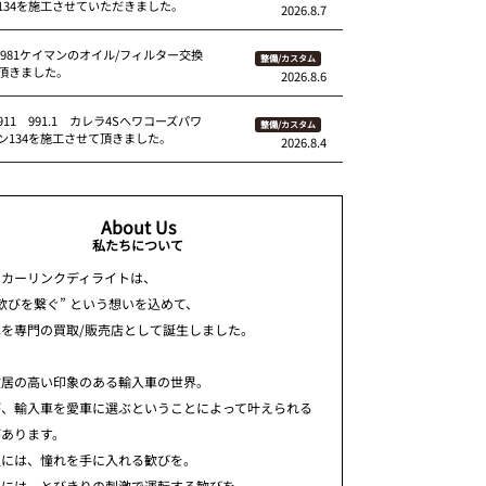
134を施工させていただきました。
2026.8.7
 981ケイマンのオイル/フィルター交換
整備/カスタム
頂きました。
2026.8.6
11 991.1 カレラ4Sへワコーズパワ
整備/カスタム
ン134を施工させて頂きました。
2026.8.4
About Us
私たちについて
ちカーリンクディライトは、
歓びを繋ぐ” という想いを込めて、
車を専門の買取/販売店として誕生しました。
敷居の高い印象のある輸入車の世界。
が、輸入車を愛車に選ぶということによって叶えられる
があります。
人には、憧れを手に入れる歓びを。
人には、とびきりの刺激で運転する歓びを。