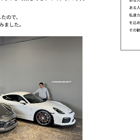
ある
私達カ
したので、
を込
みました。
その