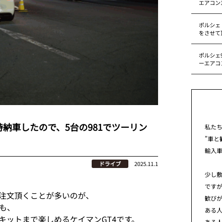
エアコン
ポルシェ
をさせて
ポルシェ9
ーエアコ
時納車したので、5台の981でツーリン
私た
”車と
輸入
ドライブ
2025.11.1
少し
です
注文頂くことが多いのが、
歓び
でも、
ある
キットまで楽しめるケイマンGT4です。
ある