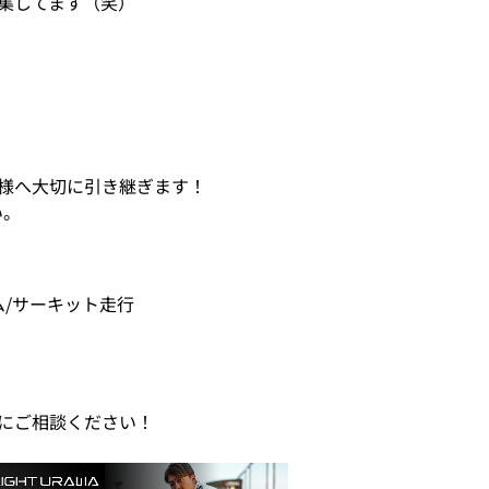
集してます（笑）
様へ大切に引き継ぎます！
い。
ム/サーキット走行
にご相談ください！