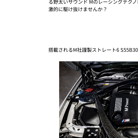
る野太いサウンド Mのレーシングテク
激的に駆け抜けませんか？
搭載されるM社謹製ストレート6 S55B3