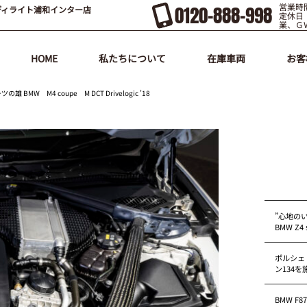
営業時間
0120-888-998
ディライト浦和インター店
定休日
業、Ｇ
HOME
私たちについて
在庫車両
お客
 M4 coupe M DCT Drivelogic ’18
”心地の
BMW Z4 s
ポルシェ
ン134
BMW F