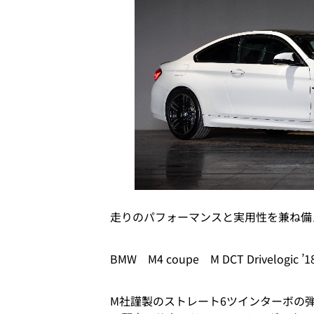
走りのパフォーマンスと実用性を兼ね備
BMW M4 coupe M DCT Drivelogic ’1
M社謹製のストレート6ツインターボの