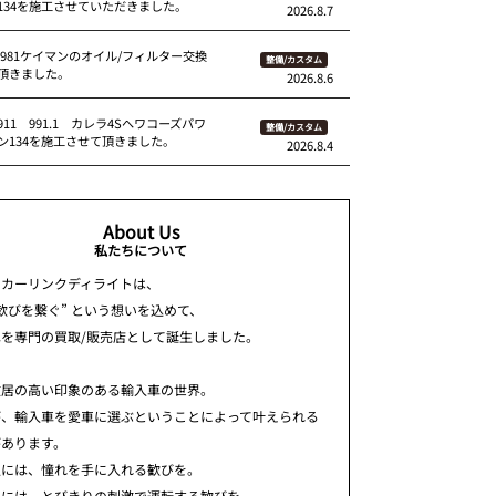
134を施工させていただきました。
2026.8.7
 981ケイマンのオイル/フィルター交換
整備/カスタム
頂きました。
2026.8.6
11 991.1 カレラ4Sへワコーズパワ
整備/カスタム
ン134を施工させて頂きました。
2026.8.4
About Us
私たちについて
ちカーリンクディライトは、
歓びを繋ぐ” という想いを込めて、
車を専門の買取/販売店として誕生しました。
敷居の高い印象のある輸入車の世界。
が、輸入車を愛車に選ぶということによって叶えられる
があります。
人には、憧れを手に入れる歓びを。
人には、とびきりの刺激で運転する歓びを。