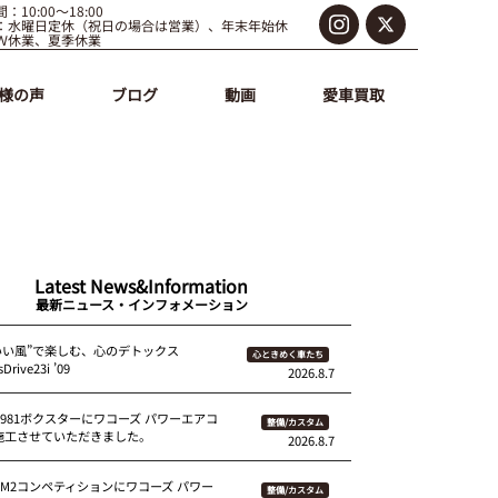
：10:00～18:00
：水曜日定休（祝日の場合は営業）、年末年始休
Ｗ休業、夏季休業
様の声
ブログ
動画
愛車買取
Latest News&Information
最新ニュース・インフォメーション
いい風”で楽しむ、心のデトックス
心ときめく車たち
Drive23i ’09
2026.8.7
 981ボクスターにワコーズ パワーエアコ
整備/カスタム
を施工させていただきました。
2026.8.7
87M2コンペティションにワコーズ パワー
整備/カスタム