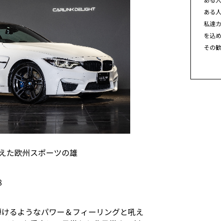
ある
私達カ
を込
その
えた欧州スポーツの雄
8
弾けるようなパワー＆フィーリングと吼え