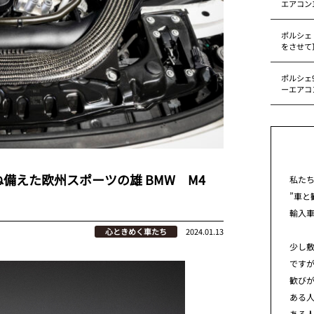
エアコン
ポルシェ
をさせて
ポルシェ9
ーエアコ
備えた欧州スポーツの雄 BMW M4
私た
”車と
輸入
心ときめく車たち
2024.01.13
少し
です
歓び
ある
ある